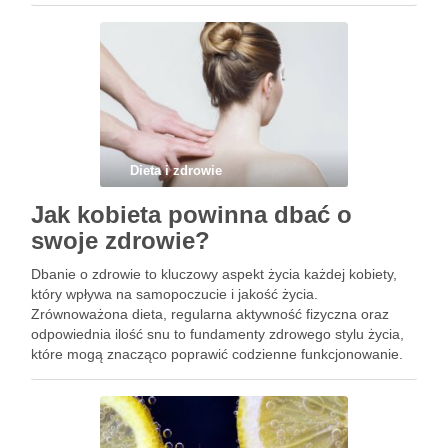
Regularne spożywanie brzoskwiń może znacząco poprawić
samopoczucie i przyczynić się do lepszego funkcjonowania
…
Dieta i zdrowie
Jak kobieta powinna dbać o
swoje zdrowie?
Dbanie o zdrowie to kluczowy aspekt życia każdej kobiety,
który wpływa na samopoczucie i jakość życia.
Zrównoważona dieta, regularna aktywność fizyczna oraz
odpowiednia ilość snu to fundamenty zdrowego stylu życia,
które mogą znacząco poprawić codzienne funkcjonowanie.
Również cykl miesiączkowy, ciąża oraz menopauza to ważne
etapy, które wymagają szczególnej uwagi i …