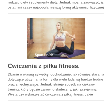
rodzaju diety i suplementy diety. Jednak można zauważyć, iż
ostatnimi czasy najpopularniejszą formą aktywności fizycznej
jest nic innego jak bieganie. Ważne jest to, iż jeśli chcemy …
Sport i ruch
Ćwiczenia z piłka fitness.
Dbanie o własną sylwetkę, odchudzanie, jak również starania
dotyczące utrzymania formy dla wielu ludzi są bardzo trudne
oraz zniechęcające. Jednak istnieje sposób na ciekawy
trening, który będzie zarówno skuteczny, jak i przyjemny.
Wystarczy wykorzystać ćwiczenia z piłką fitness. Jakie
sprzętu używać? Na co pomagają tego rodzaju ćwiczenia?
Jak często wykonywać …