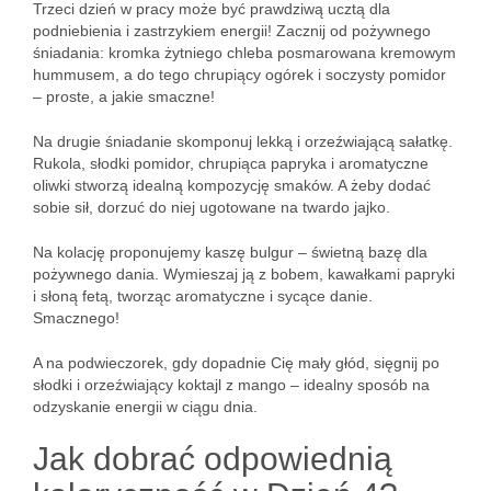
Trzeci dzień w pracy może być prawdziwą ucztą dla
podniebienia i zastrzykiem energii! Zacznij od pożywnego
śniadania: kromka żytniego chleba posmarowana kremowym
hummusem, a do tego chrupiący ogórek i soczysty pomidor
– proste, a jakie smaczne!
Na drugie śniadanie skomponuj lekką i orzeźwiającą sałatkę.
Rukola, słodki pomidor, chrupiąca papryka i aromatyczne
oliwki stworzą idealną kompozycję smaków. A żeby dodać
sobie sił, dorzuć do niej ugotowane na twardo jajko.
Na kolację proponujemy kaszę bulgur – świetną bazę dla
pożywnego dania. Wymieszaj ją z bobem, kawałkami papryki
i słoną fetą, tworząc aromatyczne i sycące danie.
Smacznego!
A na podwieczorek, gdy dopadnie Cię mały głód, sięgnij po
słodki i orzeźwiający koktajl z mango – idealny sposób na
odzyskanie energii w ciągu dnia.
Jak dobrać odpowiednią