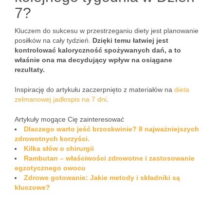
7?
Kluczem do sukcesu w przestrzeganiu diety jest planowanie
posiłków na cały tydzień.
Dzięki temu łatwiej jest
kontrolować kaloryczność spożywanych dań, a to
właśnie ona ma decydujący wpływ na osiągane
rezultaty.
Inspirację do artykułu zaczerpnięto z materiałów na
dieta
zelmanowej jadłospis na 7 dni
.
Artykuły mogące Cię zainteresować
Dlaczego warto jeść brzoskwinie? 8 najważniejszych
zdrowotnych korzyści.
Kilka słów o chirurgii
Rambutan – właściwości zdrowotne i zastosowanie
egzotycznego owocu
Zdrowe gotowanie: Jakie metody i składniki są
kluczowe?