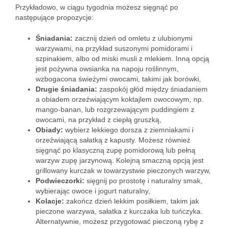
Przykładowo, w ciągu tygodnia możesz sięgnąć po
następujące propozycje:
Śniadania:
zacznij dzień od omletu z ulubionymi
warzywami, na przykład suszonymi pomidorami i
szpinakiem, albo od miski musli z mlekiem. Inną opcją
jest pożywna owsianka na napoju roślinnym,
wzbogacona świeżymi owocami, takimi jak borówki,
Drugie śniadania:
zaspokój głód między śniadaniem
a obiadem orzeźwiającym koktajlem owocowym, np.
mango-banan, lub rozgrzewającym puddingiem z
owocami, na przykład z ciepłą gruszką,
Obiady:
wybierz lekkiego dorsza z ziemniakami i
orzeźwiającą sałatką z kapusty. Możesz również
sięgnąć po klasyczną zupę pomidorową lub pełną
warzyw zupę jarzynową. Kolejną smaczną opcją jest
grillowany kurczak w towarzystwie pieczonych warzyw,
Podwieczorki:
sięgnij po prostotę i naturalny smak,
wybierając owoce i jogurt naturalny,
Kolacje:
zakończ dzień lekkim posiłkiem, takim jak
pieczone warzywa, sałatka z kurczaka lub tuńczyka.
Alternatywnie, możesz przygotować pieczoną rybę z