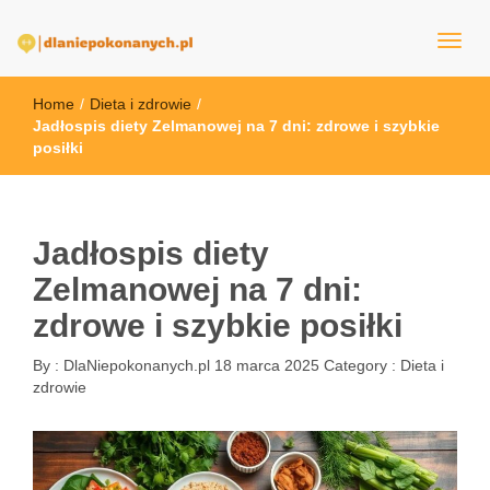
dlaNiepokonanych.pl
Home
/
Dieta i zdrowie
/
Jadłospis diety Zelmanowej na 7 dni: zdrowe i szybkie
posiłki
Jadłospis diety
Zelmanowej na 7 dni:
zdrowe i szybkie posiłki
By :
DlaNiepokonanych.pl
18 marca 2025
Category :
Dieta i
zdrowie