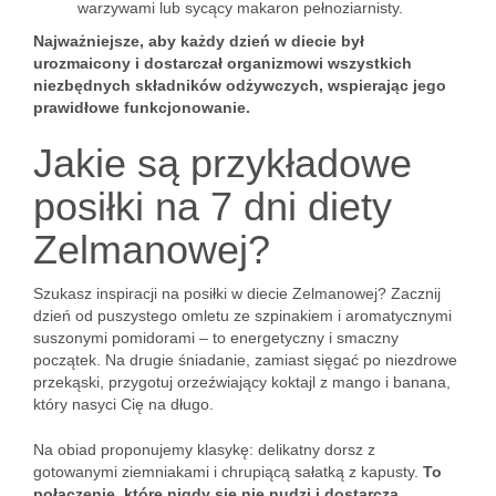
warzywami lub sycący makaron pełnoziarnisty.
Najważniejsze, aby każdy dzień w diecie był
urozmaicony i dostarczał organizmowi wszystkich
niezbędnych składników odżywczych, wspierając jego
prawidłowe funkcjonowanie.
Jakie są przykładowe
posiłki na 7 dni diety
Zelmanowej?
Szukasz inspiracji na posiłki w diecie Zelmanowej? Zacznij
dzień od puszystego omletu ze szpinakiem i aromatycznymi
suszonymi pomidorami – to energetyczny i smaczny
początek. Na drugie śniadanie, zamiast sięgać po niezdrowe
przekąski, przygotuj orzeźwiający koktajl z mango i banana,
który nasyci Cię na długo.
Na obiad proponujemy klasykę: delikatny dorsz z
gotowanymi ziemniakami i chrupiącą sałatką z kapusty.
To
połączenie, które nigdy się nie nudzi i dostarcza