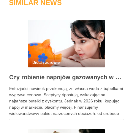
SIMILAR NEWS
Dieta i zdrowie
Czy robienie napojów gazowanych w domu się opłaca?
Entuzjaści nowinek przekonują, że własna woda z bąbelkami
wygrywa cenowo. Sceptycy ripostują, wskazując na
najtańsze butelki z dyskontu. Jednak w 2026 roku, kupując
napój w markecie, płacimy więcej. Finansujemy
wielowarstwowy pakiet narzuconych obciążeń: od grubego
plastiku, przez koszty transportu, po rosnące opłaty
administracyjne. Zastąpienie tego saturatorem opartym na
kranówce, to …