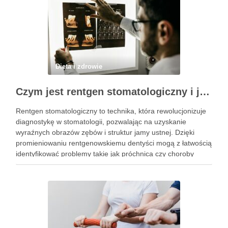
Dieta i zdrowie
Czym jest rentgen stomatologiczny i jak wpływa na zdrowie zębów?
Rentgen stomatologiczny to technika, która rewolucjonizuje
diagnostykę w stomatologii, pozwalając na uzyskanie
wyraźnych obrazów zębów i struktur jamy ustnej. Dzięki
promieniowaniu rentgenowskiemu dentyści mogą z łatwością
identyfikować problemy takie jak próchnica czy choroby
przyzębia, które często pozostają niewidoczne gołym okiem.
Choć z pozoru może wydawać się to skomplikowane, proces
wykonania …