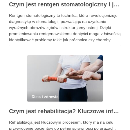
Czym jest rentgen stomatologiczny i jak wpływa na zdrowie zębów?
Rentgen stomatologiczny to technika, która rewolucjonizuje
diagnostykę w stomatologii, pozwalając na uzyskanie
wyraźnych obrazów zębów i struktur jamy ustnej. Dzięki
promieniowaniu rentgenowskiemu dentyści mogą z łatwością
identyfikować problemy takie jak próchnica czy choroby
przyzębia, które często pozostają niewidoczne gołym okiem.
Choć z pozoru może wydawać się to skomplikowane, proces
wykonania …
Dieta i zdrowie
Czym jest rehabilitacja? Kluczowe informacje, które powinieneś znać
Rehabilitacja jest kluczowym procesem, który ma na celu
przywrócenie pacjentów do pełnej sprawności po urazach,