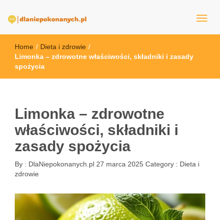
dlaNiepokonanych.pl
Home
/
Dieta i zdrowie
/
Limonka – zdrowotne właściwości, składniki i zasady
spożycia
Limonka – zdrowotne
właściwości, składniki i
zasady spożycia
By :
DlaNiepokonanych.pl
27 marca 2025
Category :
Dieta i
zdrowie