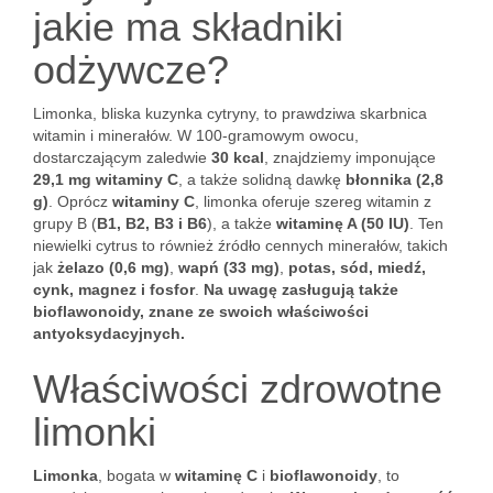
jakie ma składniki
odżywcze?
Limonka, bliska kuzynka cytryny, to prawdziwa skarbnica
witamin i minerałów. W 100-gramowym owocu,
dostarczającym zaledwie
30 kcal
, znajdziemy imponujące
29,1 mg witaminy C
, a także solidną dawkę
błonnika (2,8
g)
. Oprócz
witaminy C
, limonka oferuje szereg witamin z
grupy B (
B1, B2, B3 i B6
), a także
witaminę A (50 IU)
. Ten
niewielki cytrus to również źródło cennych minerałów, takich
jak
żelazo (0,6 mg)
,
wapń (33 mg)
,
potas, sód, miedź,
cynk, magnez i fosfor
.
Na uwagę zasługują także
bioflawonoidy, znane ze swoich właściwości
antyoksydacyjnych.
Właściwości zdrowotne
limonki
Limonka
, bogata w
witaminę C
i
bioflawonoidy
, to