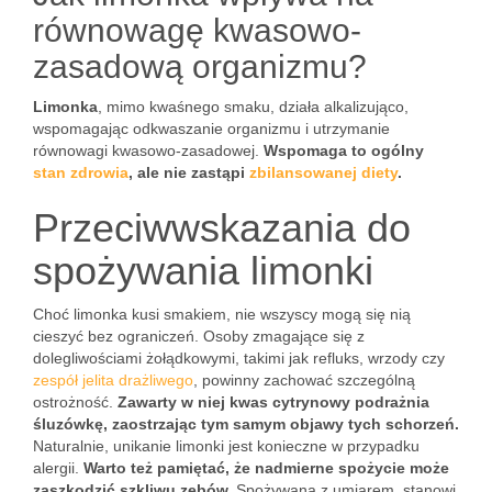
równowagę kwasowo-
zasadową organizmu?
Limonka
, mimo kwaśnego smaku, działa alkalizująco,
wspomagając odkwaszanie organizmu i utrzymanie
równowagi kwasowo-zasadowej.
Wspomaga to ogólny
stan zdrowia
, ale nie zastąpi
zbilansowanej diety
.
Przeciwwskazania do
spożywania limonki
Choć limonka kusi smakiem, nie wszyscy mogą się nią
cieszyć bez ograniczeń. Osoby zmagające się z
dolegliwościami żołądkowymi, takimi jak refluks, wrzody czy
zespół jelita drażliwego
, powinny zachować szczególną
ostrożność.
Zawarty w niej kwas cytrynowy podrażnia
śluzówkę, zaostrzając tym samym objawy tych schorzeń.
Naturalnie, unikanie limonki jest konieczne w przypadku
alergii.
Warto też pamiętać, że nadmierne spożycie może
zaszkodzić szkliwu zębów.
Spożywana z umiarem, stanowi