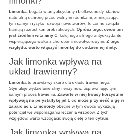
limonki?
Limonka
, bogata w antyoksydanty i bioflawonoidy, stanowi
naturalną ochronę przed wolnymi rodnikami, zmniejszając
tym samym ryzyko rozwoju nowotworów. Te cenne związki
hamują rozrost komórek rakowych.
Oprócz tego, owoc ten
jest źródłem witaminy C
, kolejnego silnego antyoksydantu
wspierającego walkę z chorobami nowotworowymi.
Z tego
względu, warto włączyć limonkę do codziennej diety.
Jak limonka wpływa na
układ trawienny?
Limonka
to prawdziwy skarb dla układu trawiennego.
Stymuluje wydzielanie śliny i enzymów, usprawniając tym
samym proces trawienia.
Zawarte w niej kwasy korzystnie
wpływają na perystaltykę jelit, co może przynieść ulgę w
zaparciach.
Limonoidy
obecne w tym owocu wykazują
potencjał we wspomaganiu leczenia wrzodów. Z tych
względów, warto wzbogacić swoją dietę o ten
cytrus
.
Jak limonka wpływa na