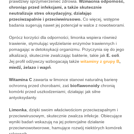
prawdziwy sprzymierzeniec zdrowia.
Wzmacnia odporność,
chroniąc przed infekcjami, a także skutecznie
neutralizuje stres oksydacyjny, działając
przeciwzapalnie i przeciwwirusowo.
Co więcej, wstępne
badania sugerują nawet jej potencjał w walce z nowotworami.
Oprócz korzyści dla odporności, limonka wspiera również
trawienie, stymulując wydzielanie enzymów trawiennych i
pomagając w detoksykacji organizmu. Przyczynia się do jego
alkalizacji, skutecznie zwalczając bakterie, takie jak
E. coli
.
Jej profil odżywczy wzbogacają także
witaminy z grupy B
,
miedź, żelazo i wapń
.
Witamina C
zawarta w limonce stanowi naturalną barierę
ochronną przed chorobami, zaś
bioflawonoidy
chronią
komórki przed uszkodzeniami, działając jak silne
antyoksydanty.
Limonka
, dzięki swoim właściwościom przeciwzapalnym i
przeciwwirusowym, skutecznie zwalcza infekcje. Obiecujące
wyniki badań wskazują na jej potencjalne działanie
przeciwnowotworowe, hamujące rozwój niektórych komórek
rakowych.