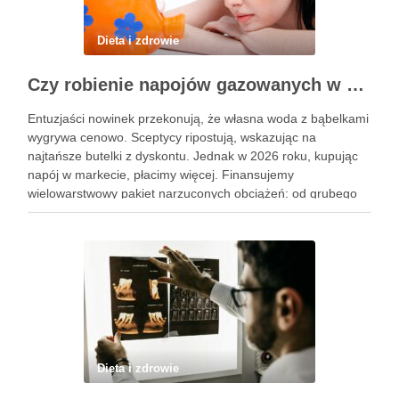
Dieta i zdrowie
Czy robienie napojów gazowanych w domu się opłaca?
Entuzjaści nowinek przekonują, że własna woda z bąbelkami
wygrywa cenowo. Sceptycy ripostują, wskazując na
najtańsze butelki z dyskontu. Jednak w 2026 roku, kupując
napój w markecie, płacimy więcej. Finansujemy
wielowarstwowy pakiet narzuconych obciążeń: od grubego
plastiku, przez koszty transportu, po rosnące opłaty
administracyjne. Zastąpienie tego saturatorem opartym na
kranówce, to …
Dieta i zdrowie