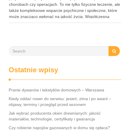
chorobach czy operacjach. To nie tylko fizyczne leczenie, ale
także kompleksowe wsparcie psychiczne i społeczne, które
może znacząco wpłynąć na jakość życia. Współczesna
rehabilitacja obejmuje różnorodne metody terapeutyczne, od
fizjoterapii po terapię zajęciową, dostosowane do …
Ostatnie wpisy
Pranie dywanów i tekstyliów domowych – Warszawa
Kiedy oddać rower do serwisu: jesień, zima i po awarii –
objawy, terminy i przegląd przed sezonem
Jak wybrać producenta okien drewnianych: jakość
materiałów, technologie, certyfikaty i gwarancja
Czy robienie napojów gazowanych w domu się opłaca?