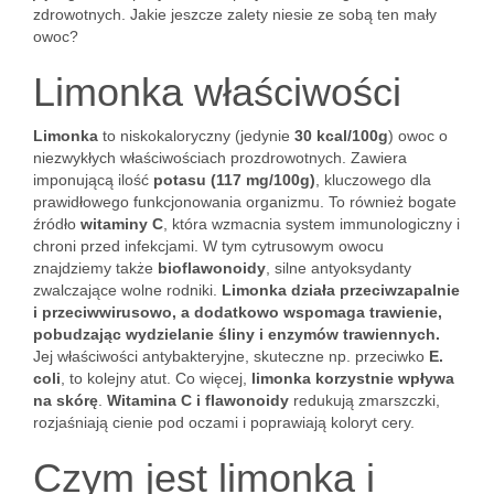
zdrowotnych. Jakie jeszcze zalety niesie ze sobą ten mały
owoc?
Limonka właściwości
Limonka
to niskokaloryczny (jedynie
30 kcal/100g
) owoc o
niezwykłych właściwościach prozdrowotnych. Zawiera
imponującą ilość
potasu (117 mg/100g)
, kluczowego dla
prawidłowego funkcjonowania organizmu. To również bogate
źródło
witaminy C
, która wzmacnia system immunologiczny i
chroni przed infekcjami. W tym cytrusowym owocu
znajdziemy także
bioflawonoidy
, silne antyoksydanty
zwalczające wolne rodniki.
Limonka działa przeciwzapalnie
i przeciwwirusowo, a dodatkowo wspomaga trawienie,
pobudzając wydzielanie śliny i enzymów trawiennych.
Jej właściwości antybakteryjne, skuteczne np. przeciwko
E.
coli
, to kolejny atut. Co więcej,
limonka korzystnie wpływa
na skórę
.
Witamina C i flawonoidy
redukują zmarszczki,
rozjaśniają cienie pod oczami i poprawiają koloryt cery.
Czym jest limonka i