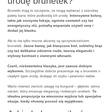
urodę brunetek?
Brunetki mają to szczęście, że mogą wybierać z szerokiej
palety barw, które podkreślą ich urodę.
Intensywne kolory,
takie jak soczysta fuksja, ognista czerwień czy też
energetyczny róż, potrafią wspaniale ożywić cerę i
dodać jej blasku.
Ale to nie tylko mocne akcenty są sprzymierzeńcem
brunetek.
Jasne barwy, jak klasyczna biel, subtelny brąz
czy też delikatne odcienie nude, tworzą elegancki i
stylowy kontrast z ciemnymi włosami.
Czerń, nieśmiertelna klasyka, jest zawsze dobrym
wyborem.
Szczególnie dobrze prezentuje się u brunetek o
ciepłym typie urody, dodając im szyku i pewności siebie.
Warto również zwrócić uwagę na burgund – głęboki, winny
odcień, który emanuje elegancją i kobiecym urokiem.
To
idealna propozycja na wieczorne wyjścia lub specjalne
okazje, kiedy chcemy poczuć się wyjątkowo.