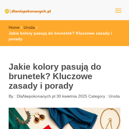
dlaNiepokonanych.pl
Home
/
Uroda
/
Jakie kolory pasują do brunetek? Kluczowe zasady i
porady
Jakie kolory pasują do
brunetek? Kluczowe
zasady i porady
By :
DlaNiepokonanych.pl
30 kwietnia 2025
Category :
Uroda