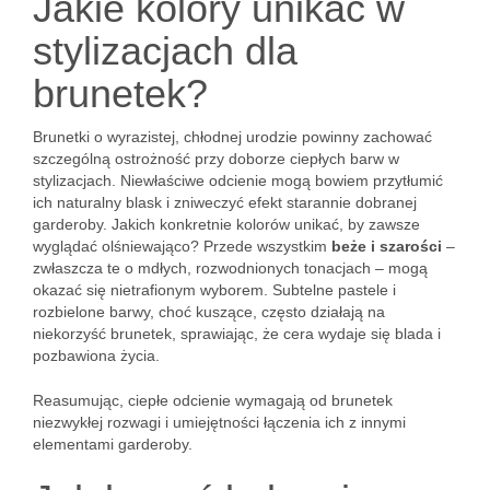
Jakie kolory unikać w
stylizacjach dla
brunetek?
Brunetki o wyrazistej, chłodnej urodzie powinny zachować
szczególną ostrożność przy doborze ciepłych barw w
stylizacjach. Niewłaściwe odcienie mogą bowiem przytłumić
ich naturalny blask i zniweczyć efekt starannie dobranej
garderoby. Jakich konkretnie kolorów unikać, by zawsze
wyglądać olśniewająco? Przede wszystkim
beże i szarości
–
zwłaszcza te o mdłych, rozwodnionych tonacjach – mogą
okazać się nietrafionym wyborem. Subtelne pastele i
rozbielone barwy, choć kuszące, często działają na
niekorzyść brunetek, sprawiając, że cera wydaje się blada i
pozbawiona życia.
Reasumując, ciepłe odcienie wymagają od brunetek
niezwykłej rozwagi i umiejętności łączenia ich z innymi
elementami garderoby.