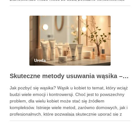
dla zdrowia skóry i włosów. SLS, mimo że jest efektywnym
środkiem czyszczącym, ma …
Uroda
Skuteczne metody usuwania wąsika – domowe i profesjonalne sposoby
Jak pozbyć się wąsika? Wąsik u kobiet to temat, który wciąż
budzi wiele emocji i kontrowersji. Choć jest to powszechny
problem, dla wielu kobiet może stać się źródłem
kompleksów. Istnieje wiele metod, zarówno domowych, jak i
profesjonalnych, które pozwalają skutecznie uporać się z
niechcianym owłosieniem. Każda z tych technik ma …