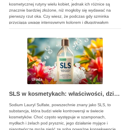
kosmetycznej rutyny wielu kobiet, jednak ich różnice są
znacznie bardziej złożone, niż mogłoby się wydawać na
pierwszy rzut oka. Czy wiesz, że podczas gdy szminka
przyciąga uwagę intensywnym kolorem i długotrwałym
efektem, pomadka oferuje delikatniejsze, nawilżające
właściwości, które pielęgnują usta? Wybór między tymi …
Uroda
SLS w kosmetykach: właściwości, działanie i skutki uboczne
Sodium Lauryl Sulfate, powszechnie znany jako SLS, to
substancja, która budzi wiele kontrowersji w świecie
kosmetyków. Choć często występuje w szamponach,
mydłach i żelach pod prysznic, jego działanie myjące i
pianotwórcze może nieść ze sobą poważne konsekwencje