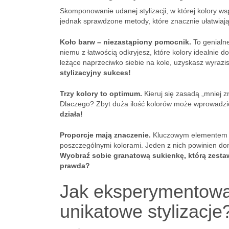
Skomponowanie udanej stylizacji, w której kolory wsp
jednak sprawdzone metody, które znacznie ułatwiają t
Koło barw – niezastąpiony pomocnik.
To genialne
niemu z łatwością odkryjesz, które kolory idealnie 
leżące naprzeciwko siebie na kole, uzyskasz wyrazist
stylizacyjny sukces!
Trzy kolory to optimum.
Kieruj się zasadą „mniej zn
Dlaczego? Zbyt duża ilość kolorów może wprowadzi
działa!
Proporcje mają znaczenie.
Kluczowym elementem ud
poszczególnymi kolorami. Jeden z nich powinien domi
Wyobraź sobie granatową sukienkę, którą zesta
prawda?
Jak eksperymentować
unikatowe stylizacje