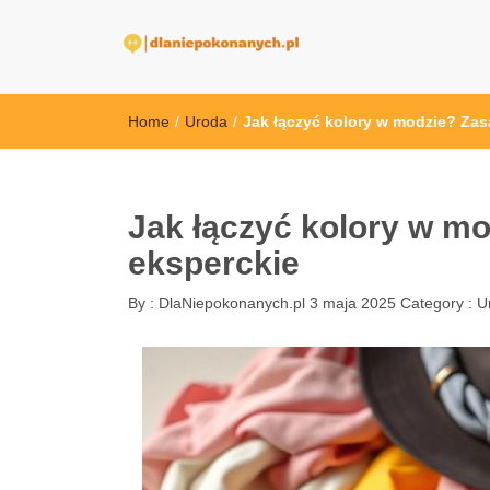
dlaNiepokonan
Home
/
Uroda
/
Jak łączyć kolory w modzie? Zas
Jak łączyć kolory w mo
eksperckie
By :
DlaNiepokonanych.pl
3 maja 2025
Category :
U