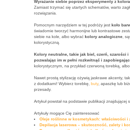
Wyrażanie siebie poprzez eksperymenty z kolora
Zamiast trzymać się utartych schematów, warto zag
rozwiązania.
Pomocnym narzędziem w tej podróży jest
koło bar
świadomie tworzyć harmonijne lub kontrastowe zes
siebie na kole, albo wybrać
kolory analogiczne
, są
kolorystyczną.
Kolory neutralne, takie jak biel, czerń, szarości
pozwalając im w pełni rozkwitnąć i zapobiegają
kolorystycznym, na przykład czerwoną torebką, albo
Nawet prostą stylizację ożywią jaskrawe akcenty, t
z dodatkami! Wybierz torebkę,
buty
, apaszkę lub bi
przesady.
Artykuł powstał na podstawie publikacji znajdującej 
Artykuły mogące Cię zainteresować
Oleje roślinne w kosmetykach: właściwości i
Depilacja laserowa – skuteczność, zalety i ko