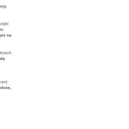
ieją
zięki
te
pis na
trzech.
wdę
cent.
obrze,