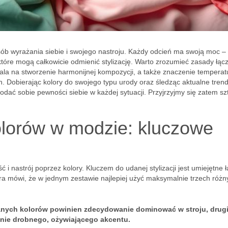
osób wyrażania siebie i swojego nastroju. Każdy odcień ma swoją moc –
które mogą całkowicie odmienić stylizację. Warto zrozumieć zasady łąc
wala na stworzenie harmonijnej kompozycji, a także znaczenie temperat
. Dobierając kolory do swojego typu urody oraz śledząc aktualne trend
dodać sobie pewności siebie w każdej sytuacji. Przyjrzyjmy się zatem sz
olorów w modzie: kluczowe
i nastrój poprzez kolory. Kluczem do udanej stylizacji jest umiejętne 
óra mówi, że w jednym zestawie najlepiej użyć maksymalnie trzech różn
anych kolorów powinien zdecydowanie dominować w stroju, drug
edynie drobnego, ożywiającego akcentu.