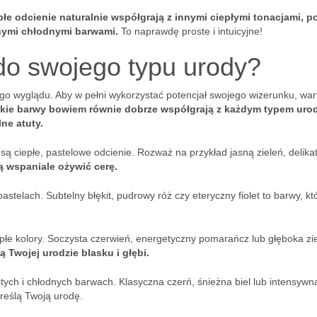
płe odcienie naturalnie współgrają z innymi ciepłymi tonacjami, 
nnymi chłodnymi barwami.
To naprawdę proste i intuicyjne!
 do swojego typu urody?
go wyglądu. Aby w pełni wykorzystać potencjał swojego wizerunku, war
kie barwy bowiem równie dobrze współgrają z każdym typem urod
ne atuty.
ą ciepłe, pastelowe odcienie. Rozważ na przykład jasną zieleń, delika
ią wspaniale ożywić cerę.
pastelach. Subtelny błękit, pudrowy róż czy eteryczny fiolet to barwy, kt
iepłe kolory. Soczysta czerwień, energetyczny pomarańcz lub głęboka zi
 Twojej urodzie blasku i głębi.
tych i chłodnych barwach. Klasyczna czerń, śnieżna biel lub intensywna
kreślą Twoją urodę.