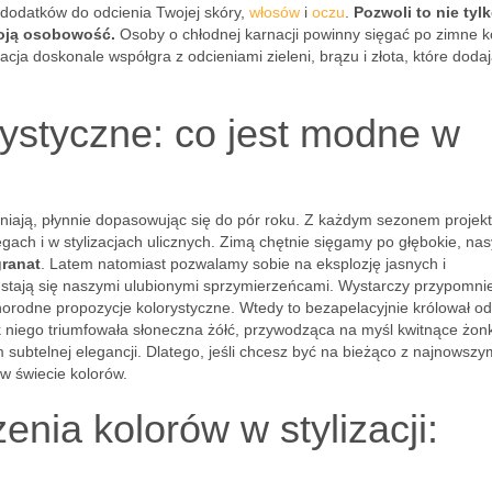
dodatków do odcienia Twojej skóry,
włosów
i
oczu
.
Pozwoli to nie tyl
woją osobowość.
Osoby o chłodnej karnacji powinny sięgać po zimne ko
rnacja doskonale współgra z odcieniami zieleni, brązu i złota, które doda
rystyczne: co jest modne w
niają, płynnie dopasowując się do pór roku. Z każdym sezonem projekt
egach i w stylizacjach ulicznych. Zimą chętnie sięgamy po głębokie, na
granat
. Latem natomiast pozwalamy sobie na eksplozję jasnych i
stają się naszymi ulubionymi sprzymierzeńcami. Wystarczy przypomni
żnorodne propozycje kolorystyczne. Wtedy to bezapelacyjnie królował o
niego triumfowała słoneczna żółć, przywodząca na myśl kwitnące żonk
m subtelnej elegancji. Dlatego, jeśli chcesz być na bieżąco z najnowszy
w świecie kolorów.
zenia kolorów w stylizacji: