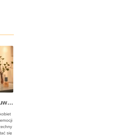
Skuteczne metody usuwania wąsika – domowe i profesjonalne sposoby
kobiet
 emocji
szechny
tać się