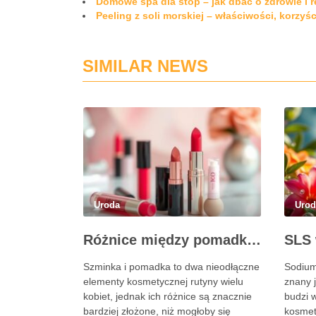
Domowe spa dla stóp – jak dbać o zdrowie i r
Peeling z soli morskiej – właściwości, korzyś
SIMILAR NEWS
Uroda
Uro
Różnice między pomadką a szminką: co warto wiedzieć?
Szminka i pomadka to dwa nieodłączne
Sodium
elementy kosmetycznej rutyny wielu
znany j
kobiet, jednak ich różnice są znacznie
budzi w
bardziej złożone, niż mogłoby się
kosmet