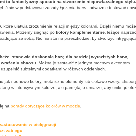
mi to fantastyczny sposób na stworzenie niepowtarzalnego stylu
łębić się w podstawowe zasady łączenia barw i odważnie testować now
w
, które ułatwia zrozumienie relacji między kolorami. Dzięki niemu moż
tawienia. Możemy sięgnąć po
kolory komplementarne
, leżące naprze
siadujące ze sobą. Nic nie stoi na przeszkodzie, by stworzyć intrygującą
 i beże, stanowią doskonałą bazę dla bardziej wyrazistych barw,
c wrażeniu chaosu.
Można je zestawić z jednym mocnym akcentem
 uzupełnić subtelnymi dodatkami w różnych odcieniach.
akie jak neonowe kolory, metaliczne elementy lub ciekawe wzory. Ekspe
żuterię w intensywnym kolorze, ale pamiętaj o umiarze, aby uniknąć efe
się na
porady dotyczące kolorów w modzie
.
 zastosowanie w pielęgnacji
szt zabiegu