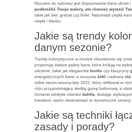
Kluczem do sukcesu jest dopasowanie barw ubrań i 
podkreślić Twoje walory, ale również wyrazić T
takie jak biel, granat czy fiolet. Natomiast ciepła ka
ciepła i blasku.
Jakie są trendy kolo
danym sezonie?
Trendy kolorystyczne w modzie nieustannie się zmie
proponują świeże palety barw, które królują na wybi
odcienie, takie jak eleganckie
bordo
czy klasyczny
energetycznych barw, a soczysta
żółć
i radosny
róż
sobie sezon wiosna-lato 2022, który obfitował w ró
różu przypominający słodką gumę balonową, a obok 
Uznanie zdobyła również
dahlia
, dodając stylizacjo
trendami, warto obserwować te dynamiczne zmiany 
Jakie są techniki łąc
zasady i porady?