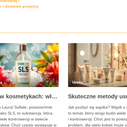
elaksację?
ci i domowe przepisy
da
Uroda
SLS w kosmetykach: właściwości, działanie i skutki uboczne
 Lauryl Sulfate, powszechnie
Jak pozbyć się wąsika? Wąsik u 
ako SLS, to substancja, która
to temat, który wciąż budzi wiele
iele kontrowersji w świecie
i kontrowersji. Choć jest to pow
yków. Choć często występuje w
problem, dla wielu kobiet może s