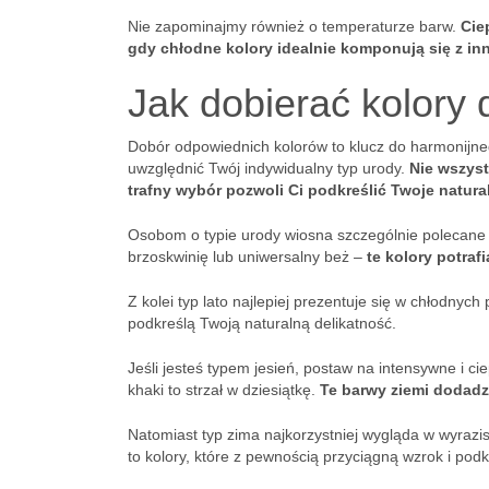
Nie zapominajmy również o temperaturze barw.
Cie
gdy chłodne kolory idealnie komponują się z i
Jak dobierać kolory
Dobór odpowiednich kolorów to klucz do harmonijne
uwzględnić Twój indywidualny typ urody.
Nie wszyst
trafny wybór pozwoli Ci podkreślić Twoje natural
Osobom o typie urody wiosna szczególnie polecane s
brzoskwinię lub uniwersalny beż –
te kolory potraf
Z kolei typ lato najlepiej prezentuje się w chłodnych 
podkreślą Twoją naturalną delikatność.
Jeśli jesteś typem jesień, postaw na intensywne i c
khaki to strzał w dziesiątkę.
Te barwy ziemi dodadzą
Natomiast typ zima najkorzystniej wygląda w wyrazis
to kolory, które z pewnością przyciągną wzrok i pod