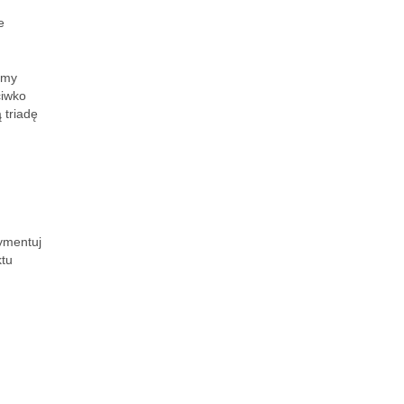
.
e
emy
ciwko
 triadę
rymentuj
ktu