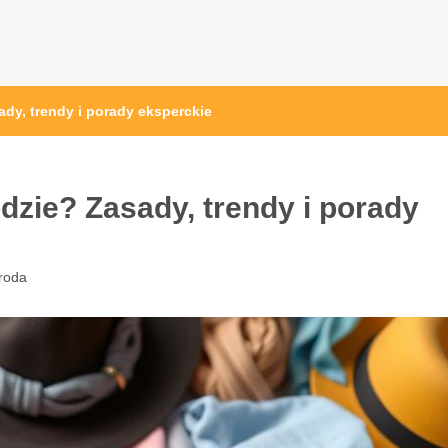
ych.pl
ady, trendy i porady eksperckie
dzie? Zasady, trendy i porady
roda