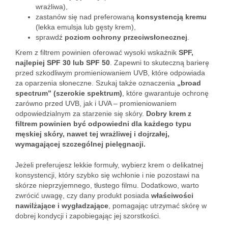
wrażliwa),
zastanów się nad preferowaną
konsystencją kremu
(lekka emulsja lub gęsty krem),
sprawdź
poziom ochrony przeciwsłonecznej
.
Krem z filtrem powinien oferować wysoki wskaźnik
SPF,
najlepiej SPF 30 lub SPF 50
. Zapewni to skuteczną barierę
przed szkodliwym promieniowaniem UVB, które odpowiada
za oparzenia słoneczne. Szukaj także oznaczenia
„broad
spectrum” (szerokie spektrum)
, które gwarantuje ochronę
zarówno przed UVB, jak i UVA – promieniowaniem
odpowiedzialnym za starzenie się skóry.
Dobry krem z
filtrem powinien być odpowiedni dla każdego typu
męskiej skóry, nawet tej wrażliwej i dojrzałej,
wymagającej szczególnej pielęgnacji.
Jeżeli preferujesz lekkie formuły, wybierz krem o delikatnej
konsystencji, który szybko się wchłonie i nie pozostawi na
skórze nieprzyjemnego, tłustego filmu. Dodatkowo, warto
zwrócić uwagę, czy dany produkt posiada
właściwości
nawilżające i wygładzające
, pomagając utrzymać skórę w
dobrej kondycji i zapobiegając jej szorstkości.