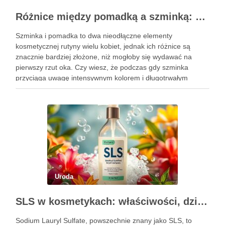
Różnice między pomadką a szminką: co warto wiedzieć?
Szminka i pomadka to dwa nieodłączne elementy
kosmetycznej rutyny wielu kobiet, jednak ich różnice są
znacznie bardziej złożone, niż mogłoby się wydawać na
pierwszy rzut oka. Czy wiesz, że podczas gdy szminka
przyciąga uwagę intensywnym kolorem i długotrwałym
efektem, pomadka oferuje delikatniejsze, nawilżające
właściwości, które pielęgnują usta? Wybór między tymi …
Uroda
SLS w kosmetykach: właściwości, działanie i skutki uboczne
Sodium Lauryl Sulfate, powszechnie znany jako SLS, to