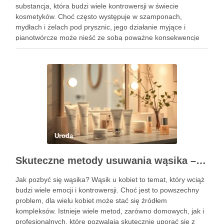
substancja, która budzi wiele kontrowersji w świecie
kosmetyków. Choć często występuje w szamponach,
mydłach i żelach pod prysznic, jego działanie myjące i
pianotwórcze może nieść ze sobą poważne konsekwencje
dla zdrowia skóry i włosów. SLS, mimo że jest efektywnym
środkiem czyszczącym, ma …
Uroda
Skuteczne metody usuwania wąsika – domowe i profesjonalne sposoby
Jak pozbyć się wąsika? Wąsik u kobiet to temat, który wciąż
budzi wiele emocji i kontrowersji. Choć jest to powszechny
problem, dla wielu kobiet może stać się źródłem
kompleksów. Istnieje wiele metod, zarówno domowych, jak i
profesjonalnych, które pozwalają skutecznie uporać się z