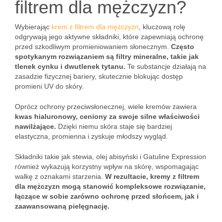
filtrem dla mężczyzn?
Wybierając
krem z filtrem dla mężczyzn
, kluczową rolę
odgrywają jego aktywne składniki, które zapewniają ochronę
przed szkodliwym promieniowaniem słonecznym.
Często
spotykanym rozwiązaniem są filtry mineralne, takie jak
tlenek cynku i dwutlenek tytanu.
Te substancje działają na
zasadzie fizycznej bariery, skutecznie blokując dostęp
promieni UV do skóry.
Oprócz ochrony przeciwsłonecznej, wiele kremów zawiera
kwas hialuronowy, ceniony za swoje silne właściwości
nawilżające.
Dzięki niemu skóra staje się bardziej
elastyczna, promienna i zyskuje młodszy wygląd.
Składniki takie jak stewia, olej abisyński i Gatuline Expression
również wykazują korzystny wpływ na skórę, wspomagając
walkę z oznakami starzenia.
W rezultacie, kremy z filtrem
dla mężczyzn mogą stanowić kompleksowe rozwiązanie,
łączące w sobie zarówno ochronę przed słońcem, jak i
zaawansowaną pielęgnację.