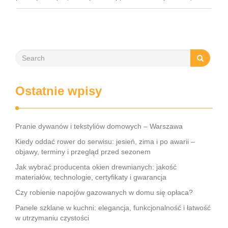
niechcianym owłosieniem. Każda z tych technik ma …
Ostatnie wpisy
Pranie dywanów i tekstyliów domowych – Warszawa
Kiedy oddać rower do serwisu: jesień, zima i po awarii –
objawy, terminy i przegląd przed sezonem
Jak wybrać producenta okien drewnianych: jakość
materiałów, technologie, certyfikaty i gwarancja
Czy robienie napojów gazowanych w domu się opłaca?
Panele szklane w kuchni: elegancja, funkcjonalność i łatwość
w utrzymaniu czystości