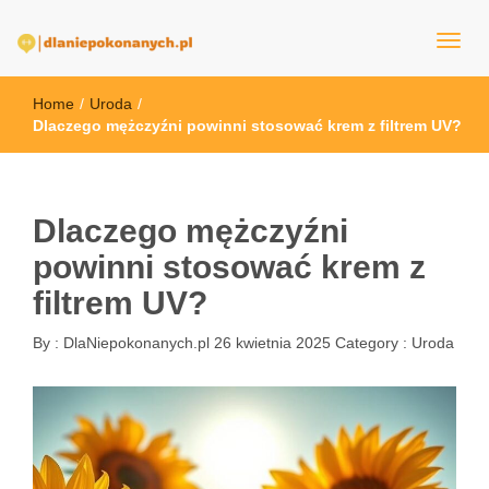
dlaNiepokonanych.pl
Home
/
Uroda
/
Dlaczego mężczyźni powinni stosować krem z filtrem UV?
Dlaczego mężczyźni
powinni stosować krem z
filtrem UV?
By :
DlaNiepokonanych.pl
26 kwietnia 2025
Category :
Uroda