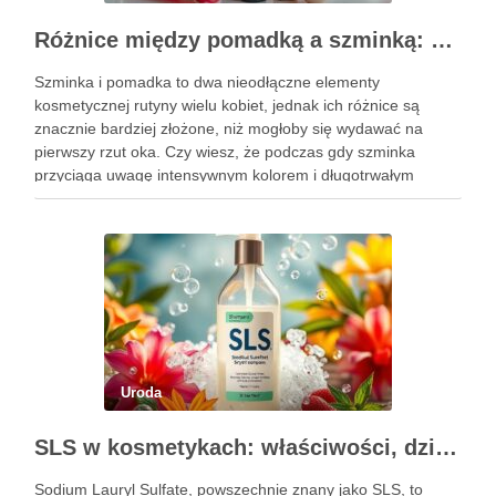
Różnice między pomadką a szminką: co warto wiedzieć?
Szminka i pomadka to dwa nieodłączne elementy
kosmetycznej rutyny wielu kobiet, jednak ich różnice są
znacznie bardziej złożone, niż mogłoby się wydawać na
pierwszy rzut oka. Czy wiesz, że podczas gdy szminka
przyciąga uwagę intensywnym kolorem i długotrwałym
efektem, pomadka oferuje delikatniejsze, nawilżające
właściwości, które pielęgnują usta? Wybór między tymi …
Uroda
SLS w kosmetykach: właściwości, działanie i skutki uboczne
Sodium Lauryl Sulfate, powszechnie znany jako SLS, to