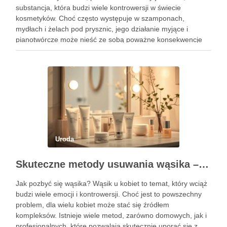
substancja, która budzi wiele kontrowersji w świecie
kosmetyków. Choć często występuje w szamponach,
mydłach i żelach pod prysznic, jego działanie myjące i
pianotwórcze może nieść ze sobą poważne konsekwencje
dla zdrowia skóry i włosów. SLS, mimo że jest efektywnym
środkiem czyszczącym, ma …
Uroda
Skuteczne metody usuwania wąsika – domowe i profesjonalne sposoby
Jak pozbyć się wąsika? Wąsik u kobiet to temat, który wciąż
budzi wiele emocji i kontrowersji. Choć jest to powszechny
problem, dla wielu kobiet może stać się źródłem
kompleksów. Istnieje wiele metod, zarówno domowych, jak i
profesjonalnych, które pozwalają skutecznie uporać się z