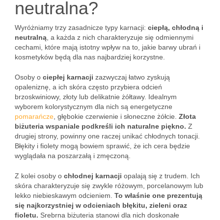
neutralna?
Wyróżniamy trzy zasadnicze typy karnacji:
ciepłą, chłodną i
neutralną
, a każda z nich charakteryzuje się odmiennymi
cechami, które mają istotny wpływ na to, jakie barwy ubrań i
kosmetyków będą dla nas najbardziej korzystne.
Osoby o
ciepłej karnacji
zazwyczaj łatwo zyskują
opaleniznę, a ich skóra często przybiera odcień
brzoskwiniowy, złoty lub delikatnie żółtawy. Idealnym
wyborem kolorystycznym dla nich są energetyczne
pomarańcze
, głębokie czerwienie i słoneczne żółcie.
Złota
biżuteria wspaniale podkreśli ich naturalne piękno.
Z
drugiej strony, powinny one raczej unikać chłodnych tonacji.
Błękity i fiolety mogą bowiem sprawić, że ich cera będzie
wyglądała na poszarzałą i zmęczoną.
Z kolei osoby o
chłodnej karnacji
opalają się z trudem. Ich
skóra charakteryzuje się zwykle różowym, porcelanowym lub
lekko niebieskawym odcieniem.
To właśnie one prezentują
się najkorzystniej w odcieniach błękitu, zieleni oraz
fioletu.
Srebrna biżuteria stanowi dla nich doskonałe