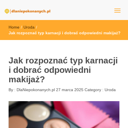
dlaNiepokonanych.pl
Home
/
Uroda
/
Jak rozpoznać typ karnacji i dobrać odpowiedni makijaż?
Jak rozpoznać typ karnacji
i dobrać odpowiedni
makijaż?
By :
DlaNiepokonanych.pl
27 marca 2025
Category :
Uroda