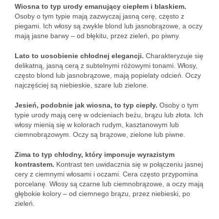
Wiosna to typ urody emanujący ciepłem i blaskiem.
Osoby o tym typie mają zazwyczaj jasną cerę, często z
piegami. Ich włosy są zwykle blond lub jasnobrązowe, a oczy
mają jasne barwy – od błękitu, przez zieleń, po piwny.
Lato to uosobienie chłodnej elegancji.
Charakteryzuje się
delikatną, jasną cerą z subtelnymi różowymi tonami. Włosy,
często blond lub jasnobrązowe, mają popielaty odcień. Oczy
najczęściej są niebieskie, szare lub zielone.
Jesień, podobnie jak wiosna, to typ ciepły.
Osoby o tym
typie urody mają cerę w odcieniach beżu, brązu lub złota. Ich
włosy mienią się w kolorach rudym, kasztanowym lub
ciemnobrązowym. Oczy są brązowe, zielone lub piwne.
Zima to typ chłodny, który imponuje wyrazistym
kontrastem.
Kontrast ten uwidacznia się w połączeniu jasnej
cery z ciemnymi włosami i oczami. Cera często przypomina
porcelanę. Włosy są czarne lub ciemnobrązowe, a oczy mają
głębokie kolory – od ciemnego brązu, przez niebieski, po
zieleń.