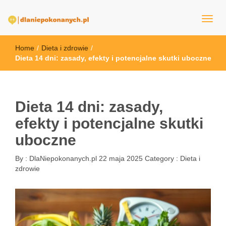
dlaNiepokonanych.pl
Home
/
Dieta i zdrowie
/
Dieta 14 dni: zasady, efekty i potencjalne skutki uboczne
Dieta 14 dni: zasady,
efekty i potencjalne skutki
uboczne
By :
DlaNiepokonanych.pl
22 maja 2025
Category :
Dieta i
zdrowie