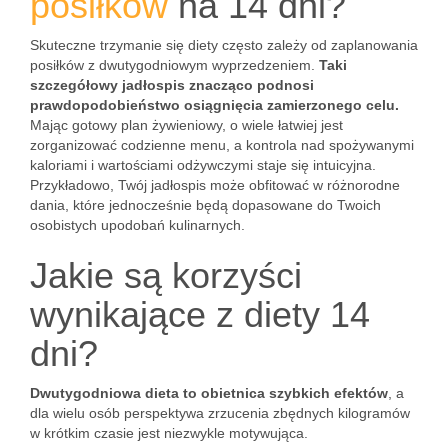
posiłków
na 14 dni?
Skuteczne trzymanie się diety często zależy od zaplanowania
posiłków z dwutygodniowym wyprzedzeniem.
Taki
szczegółowy jadłospis znacząco podnosi
prawdopodobieństwo osiągnięcia zamierzonego celu.
Mając gotowy plan żywieniowy, o wiele łatwiej jest
zorganizować codzienne menu, a kontrola nad spożywanymi
kaloriami i wartościami odżywczymi staje się intuicyjna.
Przykładowo, Twój jadłospis może obfitować w różnorodne
dania, które jednocześnie będą dopasowane do Twoich
osobistych upodobań kulinarnych.
Jakie są korzyści
wynikające z diety 14
dni?
Dwutygodniowa dieta to obietnica szybkich efektów
, a
dla wielu osób perspektywa zrzucenia zbędnych kilogramów
w krótkim czasie jest niezwykle motywująca.