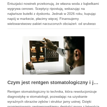
Entuzjaści nowinek przekonują, że własna woda z bąbelkami
wygrywa cenowo. Sceptycy ripostują, wskazując na
najtańsze butelki z dyskontu. Jednak w 2026 roku, kupując
napój w markecie, płacimy więcej. Finansujemy
wielowarstwowy pakiet narzuconych obciążeń: od grubego
plastiku, przez koszty transportu, po rosnące opłaty
administracyjne. Zastąpienie tego saturatorem opartym na
kranówce, to …
Dieta i zdrowie
Czym jest rentgen stomatologiczny i jak wpływa na zdrowie zębów?
Rentgen stomatologiczny to technika, która rewolucjonizuje
diagnostykę w stomatologii, pozwalając na uzyskanie
wyraźnych obrazów zębów i struktur jamy ustnej. Dzięki
promieniowaniu rentgenowskiemu dentyści mogą z łatwością