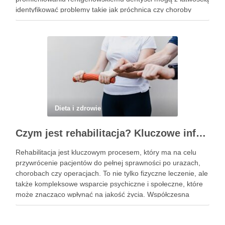
identyfikować problemy takie jak próchnica czy choroby
przyzębia, które często pozostają niewidoczne gołym okiem.
Choć z pozoru może wydawać się to skomplikowane, proces
wykonania …
Dieta i zdrowie
Czym jest rehabilitacja? Kluczowe informacje, które powinieneś znać
Rehabilitacja jest kluczowym procesem, który ma na celu
przywrócenie pacjentów do pełnej sprawności po urazach,
chorobach czy operacjach. To nie tylko fizyczne leczenie, ale
także kompleksowe wsparcie psychiczne i społeczne, które
może znacząco wpłynąć na jakość życia. Współczesna
rehabilitacja obejmuje różnorodne metody terapeutyczne, od
fizjoterapii po terapię zajęciową, dostosowane do …