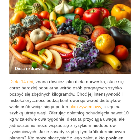
Dieta i zdrowie
Dieta 14 dni
, znana również jako dieta norweska, staje się
coraz bardziej popularna wśród osób pragnących szybko
pozbyć się zbędnych kilogramów. Choć jej intensywność i
niskokaloryczność budzą kontrowersje wśród dietetyków,
wiele osób wciąż sięga po ten
plan żywieniowy
, licząc na
szybką utratę wagi. Oferując obietnicę schudnięcia nawet 10
kg w zaledwie dwa tygodnie, dieta ta przyciąga uwagę, ale
jednocześnie może wiązać się z ryzykiem niedoborów
żywieniowych. Jakie zasady rządzą tym krótkoterminowym
planem? Kto może skorzystać z jego zalet, a kto powinien