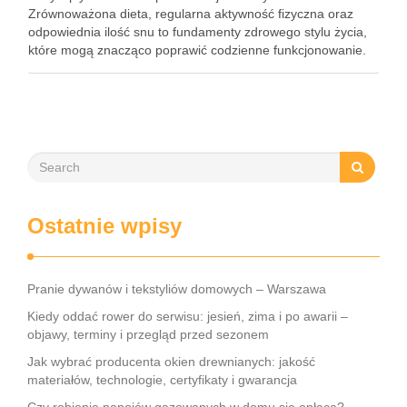
Zrównoważona dieta, regularna aktywność fizyczna oraz
odpowiednia ilość snu to fundamenty zdrowego stylu życia,
które mogą znacząco poprawić codzienne funkcjonowanie.
Również cykl miesiączkowy, ciąża oraz menopauza to ważne
etapy, które wymagają szczególnej uwagi i …
Ostatnie wpisy
Pranie dywanów i tekstyliów domowych – Warszawa
Kiedy oddać rower do serwisu: jesień, zima i po awarii –
objawy, terminy i przegląd przed sezonem
Jak wybrać producenta okien drewnianych: jakość
materiałów, technologie, certyfikaty i gwarancja