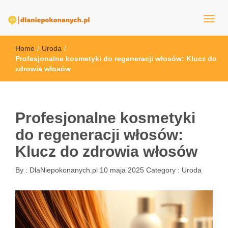
dlaNiepokonanych.pl
Home
/
Uroda
/
Profesjonalne kosmetyki do regeneracji włosów: Klucz do
zdrowia włosów
Profesjonalne kosmetyki
do regeneracji włosów:
Klucz do zdrowia włosów
By :
DlaNiepokonanych.pl
10 maja 2025
Category :
Uroda