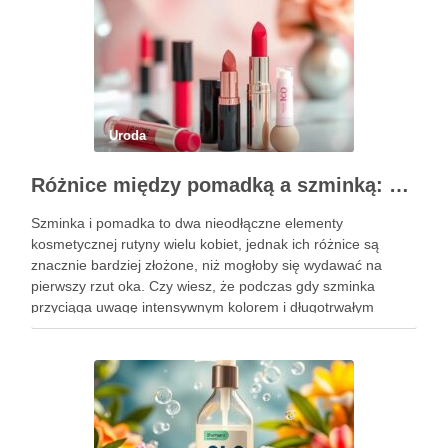
Uroda
Różnice między pomadką a szminką: co warto wiedzieć?
Szminka i pomadka to dwa nieodłączne elementy
kosmetycznej rutyny wielu kobiet, jednak ich różnice są
znacznie bardziej złożone, niż mogłoby się wydawać na
pierwszy rzut oka. Czy wiesz, że podczas gdy szminka
przyciąga uwagę intensywnym kolorem i długotrwałym
efektem, pomadka oferuje delikatniejsze, nawilżające
właściwości, które pielęgnują usta? Wybór między tymi …