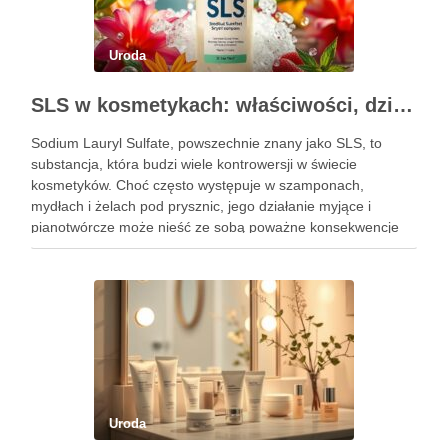
Uroda
SLS w kosmetykach: właściwości, działanie i skutki uboczne
Sodium Lauryl Sulfate, powszechnie znany jako SLS, to
substancja, która budzi wiele kontrowersji w świecie
kosmetyków. Choć często występuje w szamponach,
mydłach i żelach pod prysznic, jego działanie myjące i
pianotwórcze może nieść ze sobą poważne konsekwencje
dla zdrowia skóry i włosów. SLS, mimo że jest efektywnym
środkiem czyszczącym, ma …
Uroda