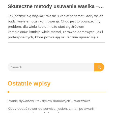
Skuteczne metody usuwania wąsika – domowe i profesjonalne sposoby
Jak pozbyć się wąsika? Wąsik u kobiet to temat, który wciąż
budzi wiele emocji i kontrowersji. Choć jest to powszechny
problem, dla wielu kobiet może stać się źródłem
kompleksów. Istnieje wiele metod, zarówno domowych, jak i
profesjonalnych, które pozwalają skutecznie uporać się z
niechcianym owłosieniem. Każda z tych technik ma …
Ostatnie wpisy
Pranie dywanów i tekstyliów domowych – Warszawa
Kiedy oddać rower do serwisu: jesień, zima i po awarii –