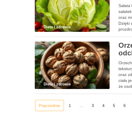
Sałata 
sałatek
oraz mi
Dzięki 
Dieta i zdrowie
prozdr
Orz
odc
Orzech
tekstur
oraz z
ciała 
Dieta i zdrowie
że osob
Poprzednie
1
…
3
4
5
6