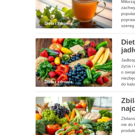
Miłorzą
zachwy
popula
popraw
Dieta i zdrowie
szereg 
jego …
Die
jad
Jadłosp
życia i
o swoje
niezbę
Dieta i zdrowie
do kal
Zbi
naj
Zbilan
nie do
produkt