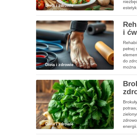
niezbę
Dieta i zdrowie
estety
Reh
i ć
Rehabil
pełnej
element
do zdr
Dieta i zdrowie
można 
Bro
zdr
Brokuły
potraw
zielony
zdrowo
Dieta i zdrowie
energii