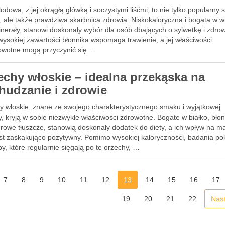
lodowa, z jej okrągłą główką i soczystymi liśćmi, to nie tylko popularny 
, ale także prawdziwa skarbnica zdrowia. Niskokaloryczna i bogata w w
nerały, stanowi doskonały wybór dla osób dbających o sylwetkę i zdrow
wysokiej zawartości błonnika wspomaga trawienie, a jej właściwości
owotne mogą przyczynić się …
echy włoskie – idealna przekąska na
hudzanie i zdrowie
y włoskie, znane ze swojego charakterystycznego smaku i wyjątkowej
y, kryją w sobie niezwykłe właściwości zdrowotne. Bogate w białko, błon
drowe tłuszcze, stanowią doskonały dodatek do diety, a ich wpływ na m
jest zaskakująco pozytywny. Pomimo wysokiej kaloryczności, badania po
y, które regularnie sięgają po te orzechy, …
7
8
9
10
11
12
13
14
15
16
17
19
20
21
22
Nas