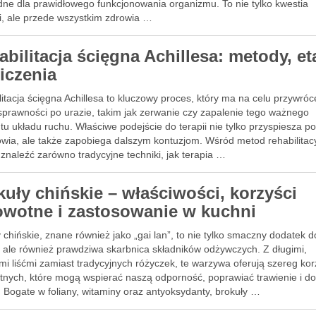
dne dla prawidłowego funkcjonowania organizmu. To nie tylko kwestia
ki, ale przede wszystkim zdrowia …
abilitacja ścięgna Achillesa: metody, e
wiczenia
itacja ścięgna Achillesa to kluczowy proces, który ma na celu przywróc
 sprawności po urazie, takim jak zerwanie czy zapalenie tego ważnego
u układu ruchu. Właściwe podejście do terapii nie tylko przyspiesza p
owia, ale także zapobiega dalszym kontuzjom. Wśród metod rehabilitac
znaleźć zarówno tradycyjne techniki, jak terapia …
kuły chińskie – właściwości, korzyści
owotne i zastosowanie w kuchni
 chińskie, znane również jako „gai lan”, to nie tylko smaczny dodatek d
, ale również prawdziwa skarbnica składników odżywczych. Z długimi,
mi liśćmi zamiast tradycyjnych różyczek, te warzywa oferują szereg kor
tnych, które mogą wspierać naszą odporność, poprawiać trawienie i 
. Bogate w foliany, witaminy oraz antyoksydanty, brokuły …