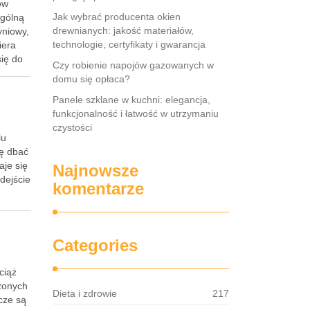
ów
Jak wybrać producenta okien
ególną
drewnianych: jakość materiałów,
yniowy,
technologie, certyfikaty i gwarancja
iera
się do
Czy robienie napojów gazowanych w
domu się opłaca?
Panele szklane w kuchni: elegancja,
funkcjonalność i łatwość w utrzymaniu
czystości
lu
ię dbać
aje się
Najnowsze
dejście
komentarze
Categories
ciąż
zonych
Dieta i zdrowie
217
wcze są