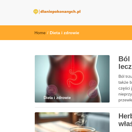
dlaNiepokonan
Home
/
Dieta i zdrowie
Ból
lec
Ból trz
także 
części
nieprz
Dieta i zdrowie
przewle
Her
wła