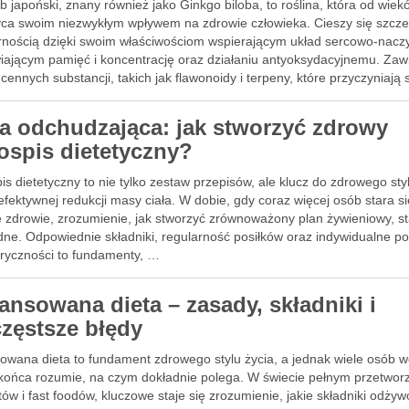
b japoński, znany również jako Ginkgo biloba, to roślina, która od wiek
ca swoim niezwykłym wpływem na zdrowie człowieka. Cieszy się szcz
rnością dzięki swoim właściwościom wspierającym układ sercowo-nacz
iającym pamięć i koncentrację oraz działaniu antyoksydacyjnemu. Zaw
cennych substancji, takich jak flawonoidy i terpeny, które przyczyniają 
ta odchudzająca: jak stworzyć zdrowy
łospis dietetyczny?
is dietetyczny to nie tylko zestaw przepisów, ale klucz do zdrowego sty
 efektywnej redukcji masy ciała. W dobie, gdy coraz więcej osób stara s
 zdrowie, zrozumienie, jak stworzyć zrównoważony plan żywieniowy, st
dne. Odpowiednie składniki, regularność posiłków oraz indywidualne po
oryczności to fundamenty, …
lansowana dieta – zasady, składniki i
częstsze błędy
sowana dieta to fundament zdrowego stylu życia, a jednak wiele osób w
 końca rozumie, na czym dokładnie polega. W świecie pełnym przetwor
ów i fast foodów, kluczowe staje się zrozumienie, jakie składniki odży