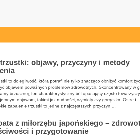
ych.pl
 trzustki: objawy, przyczyny i metody
zenia
ustki to dolegliwość, która potrafi nie tylko znacząco obniżyć komfort życ
być objawem poważnych problemów zdrowotnych. Skoncentrowany w g
 jamy brzusznej, ten charakterystyczny ból opasujący często towarzysz
yjemnym objawom, takimi jak nudności, wymioty czy gorączka. Ostre i
kłe zapalenie trzustki to jedne z najczęstszych przyczyn …
bata z miłorzębu japońskiego – zdrowo
ściwości i przygotowanie