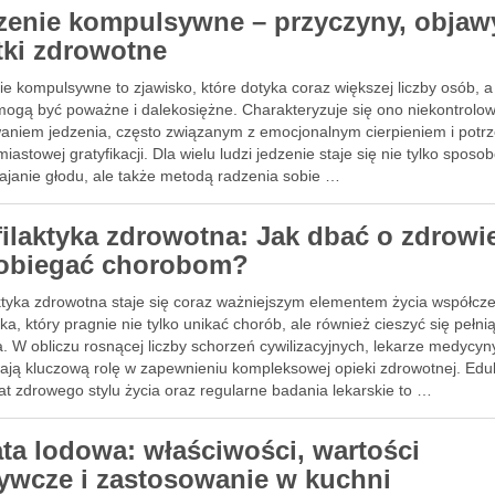
zenie kompulsywne – przyczyny, objawy
tki zdrowotne
e kompulsywne to zjawisko, które dotyka coraz większej liczby osób, a
 mogą być poważne i dalekosiężne. Charakteryzuje się ono niekontrol
aniem jedzenia, często związanym z emocjonalnym cierpieniem i potr
iastowej gratyfikacji. Dla wielu ludzi jedzenie staje się nie tylko spos
ajanie głodu, ale także metodą radzenia sobie …
filaktyka zdrowotna: Jak dbać o zdrowie
obiegać chorobom?
aktyka zdrowotna staje się coraz ważniejszym elementem życia współc
ka, który pragnie nie tylko unikać chorób, ale również cieszyć się pełni
. W obliczu rosnącej liczby schorzeń cywilizacyjnych, lekarze medycyn
ają kluczową rolę w zapewnieniu kompleksowej opieki zdrowotnej. Edu
t zdrowego stylu życia oraz regularne badania lekarskie to …
ata lodowa: właściwości, wartości
ywcze i zastosowanie w kuchni