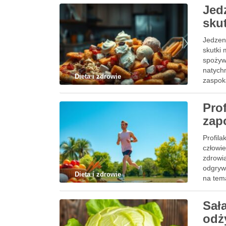
Jed
sku
Jedzeni
skutki
spożyw
natychm
Dieta i zdrowie
zaspok
Pro
zap
Profil
człowie
zdrowia
odgryw
Dieta i zdrowie
na tema
Sał
odż